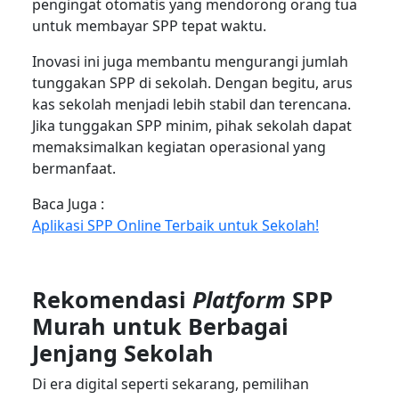
pengingat otomatis yang mendorong orang tua
untuk membayar SPP tepat waktu.
Inovasi ini juga membantu mengurangi jumlah
tunggakan SPP di sekolah. Dengan begitu, arus
kas sekolah menjadi lebih stabil dan terencana.
Jika tunggakan SPP minim, pihak sekolah dapat
memaksimalkan kegiatan operasional yang
bermanfaat.
Baca Juga :
Aplikasi SPP Online Terbaik untuk Sekolah!
Rekomendasi
Platform
SPP
Murah untuk Berbagai
Jenjang Sekolah
Di era digital seperti sekarang, pemilihan