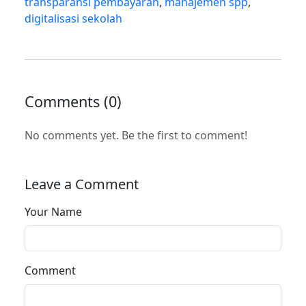
transparansi pembayaran
,
manajemen spp
,
digitalisasi sekolah
Comments (0)
No comments yet. Be the first to comment!
Leave a Comment
Your Name
Comment