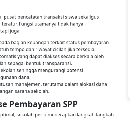
 pusat pencatatan transaksi siswa sekaligus
 teratur. Fungsi utamanya tidak hanya
api juga:
da bagian keuangan terkait status pembayaran
tuh tempo dan riwayat cicilan jika tersedia.
matis yang dapat diakses secara berkala oleh
h sebagai bentuk transparansi.
sekolah sehingga mengurangi potensi
hgunaan dana.
tusan manajemen, terutama dalam alokasi dana
ngan sarana sekolah.
se Pembayaran SPP
ptimal, sekolah perlu menerapkan langkah-langkah