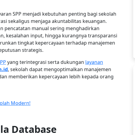
ayaran SPP menjadi kebutuhan penting bagi sekolah
rasi sekaligus menjaga akuntabilitas keuangan.
an pencatatan manual sering menghadirkan
n, kesalahan input, hingga kurangnya transparansi
enurunkan tingkat kepercayaan terhadap manajemen
putusan strategis.
SPP
yang terintegrasi serta dukungan
layanan
.id
, sekolah dapat mengoptimalkan manajemen
 dan memberikan kepercayaan lebih kepada orang
kolah Modern!
la Database