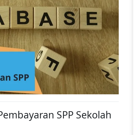
 Pembayaran SPP Sekolah